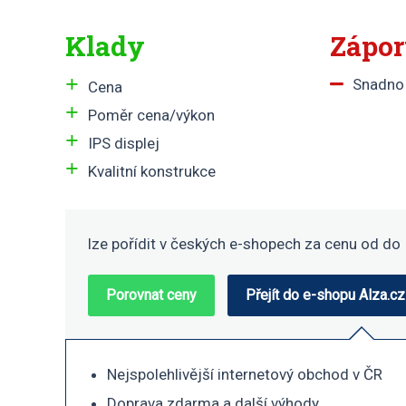
Klady
Zápo
Snadno 
Cena
Poměr cena/výkon
IPS displej
Kvalitní konstrukce
lze pořídit v
českých e-shopech za cenu od
do
Porovnat ceny
Přejít do e-shopu Alza.cz
Nejspolehlivější internetový obchod v ČR
Doprava zdarma a další výhody