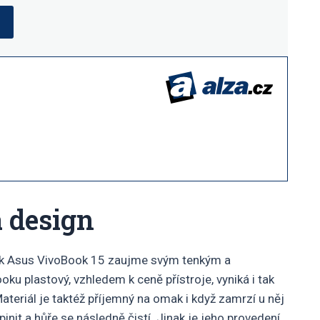
a design
book Asus VivoBook 15 zaujme svým tenkým a
ku plastový, vzhledem k ceně přístroje, vyniká i tak
teriál je taktéž příjemný na omak i když zamrzí u něj
nit a hůře se následně čistí. Jinak je jeho provedení