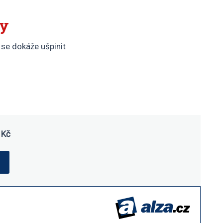
ry
se dokáže ušpinit
Kč