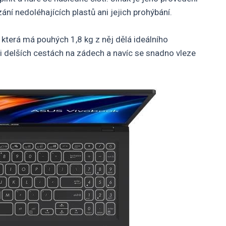
zání nedoléhajících plastů ani jejich prohýbání.
která má pouhých 1,8 kg z něj dělá ideálního
ři delších cestách na zádech a navíc se snadno vleze