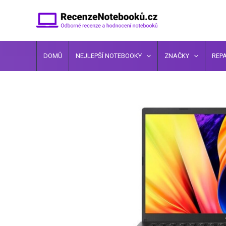
Přeskočit
na
obsah
DOMŮ
NEJLEPŠÍ NOTEBOOKY
ZNAČKY
REP