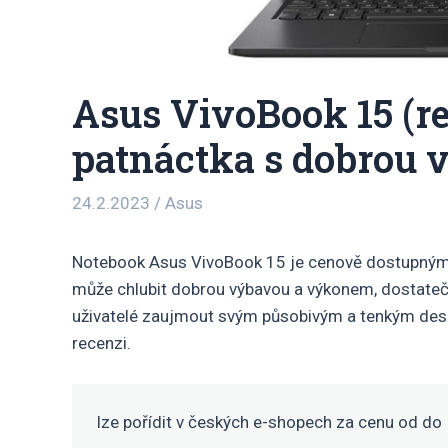
Asus VivoBook 15 (r
patnáctka s dobrou 
24.2.2023
/
Asus
Notebook Asus VivoBook 15 je cenově dostupným l
může chlubit dobrou výbavou a výkonem, dostateč
uživatelé zaujmout svým působivým a tenkým desi
recenzi.
lze pořídit v
českých e-shopech za cenu od
do