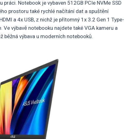
ou práci. Notebook je vybaven 512GB PCIe NVMe SSD
o prostoru také rychlé načítání dat a spuštění
, HDMI a 4x USB, z nichž je přítomný 1x 3.2 Gen 1 Type-
rie. Ve výbavě notebooku najdete také VGA kameru a
iž běžná výbava u moderních notebooků.