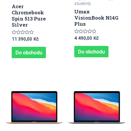
studenty
Acer
Umax
Chromebook
VisionBook N14G
Spin 513 Pure
Plus
Silver
Hodnocení
4 490,00
Kč
Hodnocení
11 390,00
Kč
0
0
z
z
5
5
Do obchodu
Do obchodu