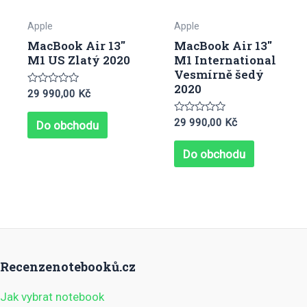
Apple
Apple
MacBook Air 13″
MacBook Air 13″
M1 US Zlatý 2020
M1 International
Vesmírně šedý
2020
Hodnocení
29 990,00
Kč
0
z
5
Hodnocení
29 990,00
Kč
Do obchodu
0
z
5
Do obchodu
Recenzenotebooků.cz
Jak vybrat notebook