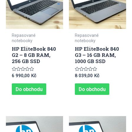
Repasované
Repasované
notebooky
notebooky
HP EliteBook 840
HP EliteBook 840
G2 – 8 GB RAM,
G3 – 16 GB RAM,
256 GB SSD
1000 GB SSD
Hodnocení
Hodnocení
6 990,00
Kč
8 039,00
Kč
0
0
z
z
5
5
Do obchodu
Do obchodu