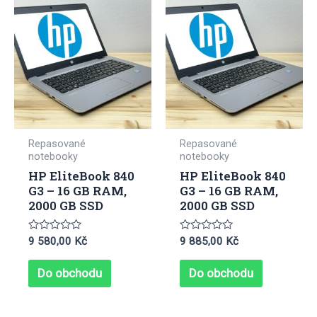
Repasované
Repasované
notebooky
notebooky
HP EliteBook 840
HP EliteBook 840
G3 – 16 GB RAM,
G3 – 16 GB RAM,
2000 GB SSD
2000 GB SSD
Hodnocení
Hodnocení
9 580,00
Kč
9 885,00
Kč
0
0
z
z
5
5
Do obchodu
Do obchodu