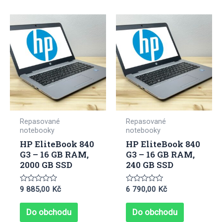
Repasované
Repasované
notebooky
notebooky
HP EliteBook 840
HP EliteBook 840
G3 – 16 GB RAM,
G3 – 16 GB RAM,
2000 GB SSD
240 GB SSD
Hodnocení
Hodnocení
9 885,00
Kč
6 790,00
Kč
0
0
z
z
5
5
Do obchodu
Do obchodu