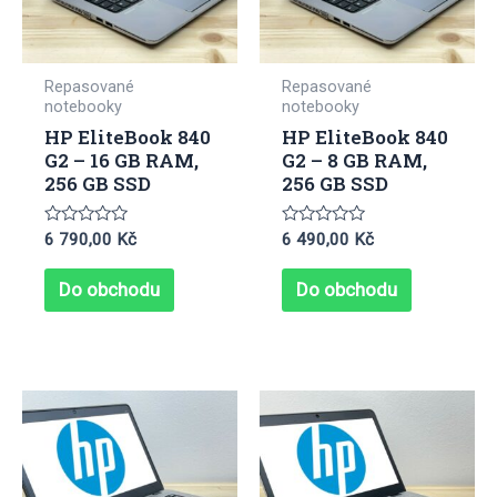
Repasované
Repasované
notebooky
notebooky
HP EliteBook 840
HP EliteBook 840
G2 – 16 GB RAM,
G2 – 8 GB RAM,
256 GB SSD
256 GB SSD
Hodnocení
Hodnocení
6 790,00
Kč
6 490,00
Kč
0
0
z
z
5
5
Do obchodu
Do obchodu