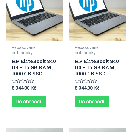
Repasované
Repasované
notebooky
notebooky
HP EliteBook 840
HP EliteBook 840
G3 – 16 GB RAM,
G3 – 16 GB RAM,
1000 GB SSD
1000 GB SSD
Hodnocení
Hodnocení
8 344,00
Kč
8 344,00
Kč
0
0
z
z
5
5
Do obchodu
Do obchodu