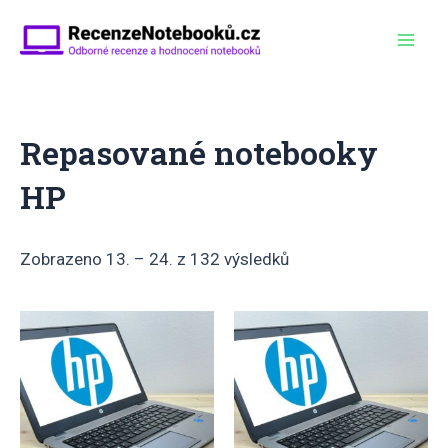
Přeskočit
na
Mai
obsah
Men
Repasované notebooky
HP
Zobrazeno 13. – 24. z 132 výsledků