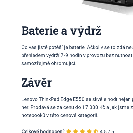
Baterie a výdrž
Co vás jistě potěší je baterie. Ačkoliv se to zdá n
přehledem vydrží 7-9 hodin v provozu bez nutnosti 
samozřejmě ohromující.
Závěr
Lenovo ThinkPad Edge E550 se skvěle hodí nejen pr
her. Prodává se za cenu do 17 000 Kč a jak jsme zm
notebooků v této cenové kategorii.
Celkové hodnocení:
4.5 / 5