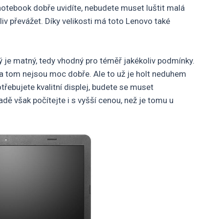
a notebook dobře uvidíte, nebudete muset luštit malá
v převážet. Díky velikosti má toto Lenovo také
ý je matný, tedy vhodný pro téměř jakékoliv podmínky.
 na tom nejsou moc dobře. Ale to už je holt neduhem
řebujete kvalitní displej, budete se muset
adě však počítejte i s vyšší cenou, než je tomu u