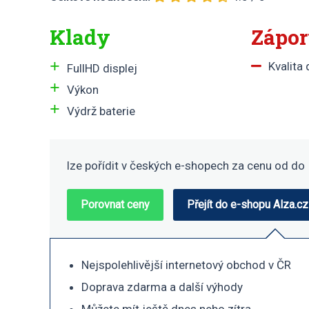
Klady
Zápo
Kvalita 
FullHD displej
Výkon
Výdrž baterie
lze pořídit v
českých e-shopech za cenu od
do
Porovnat ceny
Přejít do e-shopu Alza.cz
Nejspolehlivější internetový obchod v ČR
Doprava zdarma a další výhody
Můžete mít ještě dnes nebo zítra