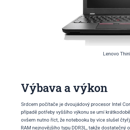
Lenovo Thi
Výbava a výkon
Srdcem počítače je dvoujádový procesor Intel Core
případě potřeby vyššího výkonu se umí krátkodobě 
ovšem nutno říct, že notebooku by více slušel čtyř
RAM nejnovějšího typu DDR3L, takže dostatečný ope