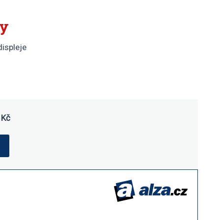
ry
displeje
Kč