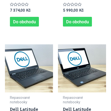
Hodnocení
Hodnocení
7 374,00
Kč
5 990,00
Kč
0
0
z
z
5
5
Do obchodu
Do obchodu
Repasované
Repasované
notebooky
notebooky
Dell Latitude
Dell Latitude