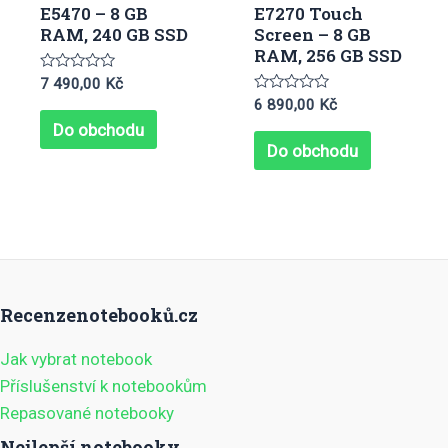
E5470 – 8 GB
E7270 Touch
RAM, 240 GB SSD
Screen – 8 GB
RAM, 256 GB SSD
Hodnocení
7 490,00
Kč
0
Hodnocení
6 890,00
Kč
z
0
5
Do obchodu
z
5
Do obchodu
Recenzenotebooků.cz
Jak vybrat notebook
Příslušenství k notebookům
Repasované notebooky
Nejlepší notebooky