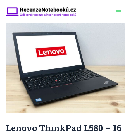
Přeskočit
na
Mai
obsah
Men
Lenovo ThinkPad L580 – 16