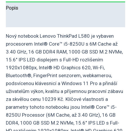
Popis
Další informace
Nový notebook Lenovo ThinkPad L580 je vybaven
procesorem Intel® Core™ i5-8250U s 6M Cache až
3.40 GHz, 16 GB DDR4 RAM, 1000 GB SSD M.2 NVMe,
15.6″ IPS LED displejem s Full-HD rozlišením
1920x1080px, Intel® HD Graphics 620, Wi-Fi,
Bluetooth®, FingerPrint senzorem, webkamerou,
podsvícenou klávesnicí a Windows 11 Pro a přináší
uživatelům výkon, kvalitu a příjemnou pracovní zábavu
za skvělou cenu 10239 Kč. Klíčové vlastnosti a
parametry tohoto notebooku jsou Intel® Core™ i5-
8250U Processor (6M Cache, až 3.40 GHz), 16 GB
DDR4, 1000 GB SSD M.2 NVMe, 15.6″ IPS LED s Full-
HD rozlišením 1920x1080px, Intel® HD Graphics 620,