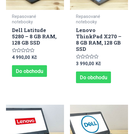
Repasované
Repasované
notebooky
notebooky
Dell Latitude
Lenovo
5280 – 8 GB RAM,
ThinkPad X270 –
128 GB SSD
8 GB RAM, 128 GB
SSD
Hodnocení
4 990,00
Kč
0
Hodnocení
3 990,00
Kč
z
0
5
Do obchodu
z
5
Do obchodu