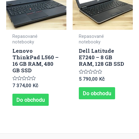
Repasované
Repasované
notebooky
notebooky
Lenovo
Dell Latitude
ThinkPad L560 –
E7240 – 8 GB
16 GB RAM, 480
RAM, 128 GB SSD
GB SSD
Hodnocení
5 790,00
Kč
0
Hodnocení
7 374,00
Kč
z
0
5
Do obchodu
z
5
Do obchodu