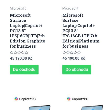
Microsoft
Microsoft
Microsoft
Microsoft
Surface
Surface
Laptop|Copilot+
Laptop|Copilot+
PC|13.8″
PC|13.8″
IPS|16GB|1TB|7th
IPS|16GB|1TB|7th
Edition|Graphite
Edition|Platinum
for business
for business
Hodnocení
Hodnocení
45 190,00
Kč
45 190,00
Kč
0
0
z
z
5
5
Do obchodu
Do obchodu