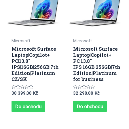
Microsoft
Microsoft
Microsoft Surface
Microsoft Surface
Laptop|Copilot+
Laptop|Copilot+
PC|13.8″
PC|13.8″
IPS|16GB|256GB|7th
IPS|16GB|256GB|7th
Edition|Platinum
Edition|Platinum
CZ/SK
for business
Hodnocení
Hodnocení
30 399,00
Kč
32 290,00
Kč
0
0
z
z
5
5
Do obchodu
Do obchodu