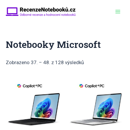
Přeskočit
na
Mai
obsah
Men
Notebooky Microsoft
Zobrazeno 37. – 48. z 128 výsledků