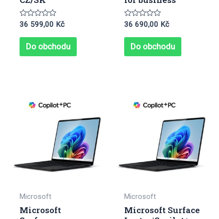
Hodnocení
Hodnocení
36 599,00
Kč
36 690,00
Kč
0
0
z
z
5
5
Do obchodu
Do obchodu
Microsoft
Microsoft
Microsoft
Microsoft Surface