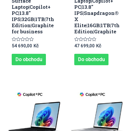
Surface
Laptop|Copilot+
Laptop|Copilot+
PC|13.8″
PC|13.8″
IPS|Snapdragon®
IPS|32GB|1TB|7th
X
Edition|Graphite
Elite|16GB|1TB|7th
for business
Edition|Graphite
Hodnocení
Hodnocení
54 690,00
Kč
47 699,00
Kč
0
0
z
z
5
5
Do obchodu
Do obchodu