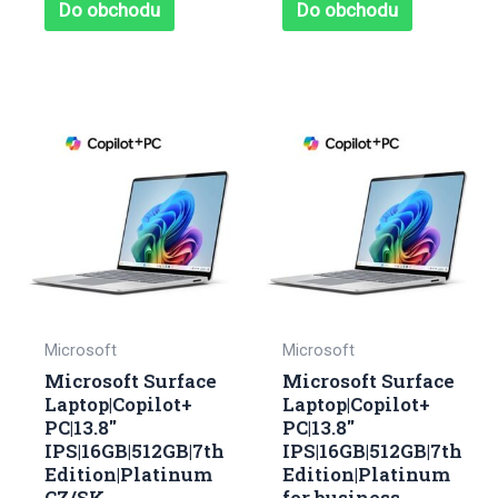
5
5
Do obchodu
Do obchodu
Microsoft
Microsoft
Microsoft Surface
Microsoft Surface
Laptop|Copilot+
Laptop|Copilot+
PC|13.8″
PC|13.8″
IPS|16GB|512GB|7th
IPS|16GB|512GB|7th
Edition|Platinum
Edition|Platinum
CZ/SK
for business