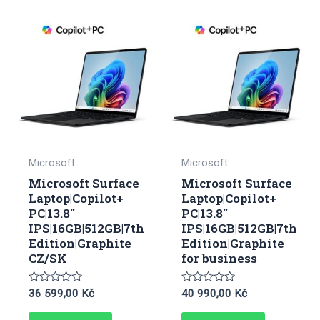
Microsoft
Microsoft
Microsoft Surface
Microsoft Surface
Laptop|Copilot+
Laptop|Copilot+
PC|13.8″
PC|13.8″
IPS|16GB|512GB|7th
IPS|16GB|512GB|7th
Edition|Graphite
Edition|Graphite
CZ/SK
for business
Hodnocení
Hodnocení
36 599,00
Kč
40 990,00
Kč
0
0
z
z