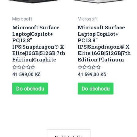
Microsoft
Microsoft
Microsoft Surface
Microsoft Surface
Laptop|Copilot+
Laptop|Copilot+
PC|13.8″
PC|13.8″
IPS|Snapdragon® X
IPS|Snapdragon® X
Elite|16GB|512GB|7th
Elite|16GB|512GB|7th
Edition|Graphite
Edition|Platinum
Hodnocení
Hodnocení
41 599,00
Kč
41 599,00
Kč
0
0
z
z
5
5
Do obchodu
Do obchodu