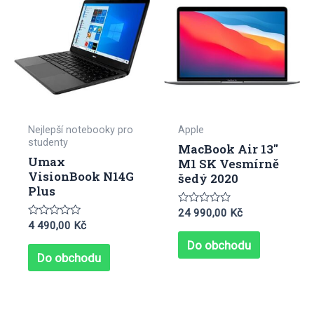
Nejlepší notebooky pro
Apple
studenty
MacBook Air 13″
Umax
M1 SK Vesmírně
VisionBook N14G
šedý 2020
Plus
Hodnocení
24 990,00
Kč
0
Hodnocení
4 490,00
Kč
z
0
5
Do obchodu
z
5
Do obchodu