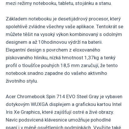
mezi režimy notebooku, tabletu, stojánku a stanu.
Základem notebooku je desetijádrový procesor, který
spolehlivě zvládne všechny vaše aplikace. Tentokrát se
můžete těšit na vysoký výkon kombinovaný s odolným
designem a až 10hodinovou výdrží na baterii.
Elegantní design s povrchem z eloxovaného
pískovaného hliníku, nízká hmotnost 1,37kg a tenký
profil o tloušťce pouhých 18,5 mm zaručují, že tento
notebook snadno zapadne do vašeho aktivního
životního stylu.
Acer Chromebook Spin 714 EVO Steel Gray je vybaven
dotykovým WUXGA displejem a grafickou kartou Intel
Iris Xe Graphics, které zajišťují ostré a živé obrazy.
Navíc podsvícená klávesnice umožňuje pohodlné
psaní i v méně osvětlených podmínkách. Využijte také