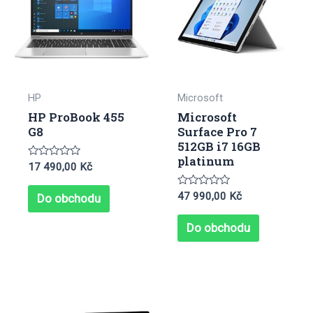
HP
Microsoft
HP ProBook 455
Microsoft
G8
Surface Pro 7
512GB i7 16GB
platinum
Hodnocení
17 490,00
Kč
0
z
5
Hodnocení
47 990,00
Kč
Do obchodu
0
z
5
Do obchodu