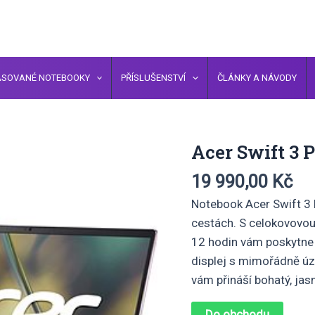
ASOVANÉ NOTEBOOKY
PŘÍSLUŠENSTVÍ
ČLÁNKY A NÁVODY
Acer Swift 3 
19 990,00
Kč
Notebook Acer Swift 3 P
cestách. S celokovovou 
12 hodin vám poskytne v
displej s mimořádně úz
vám přináší bohatý, jasn
Do obchodu