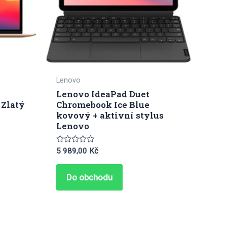
Lenovo
Lenovo IdeaPad Duet
 Zlatý
Chromebook Ice Blue
kovový + aktivní stylus
Lenovo
Hodnocení
5 989,00
Kč
0
z
5
Do obchodu