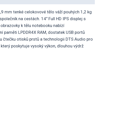
5,9 mm tenké celokovové tělo váží pouhých 1,2 kg
olečník na cestách. 14″ Full HD IPS displej s
obrazovky k tělu notebooku nabízí
ční paměti LPDDR4X RAM, dostatek USB portů
 čtečku otisků prstů a technologii DTS Audio pro
 který poskytuje vysoký výkon, dlouhou výdrž