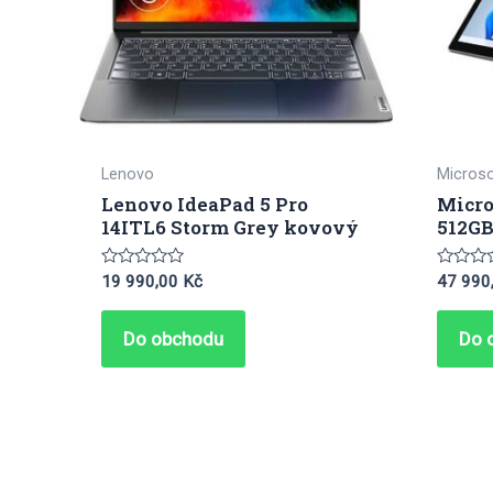
Lenovo
Microso
Lenovo IdeaPad 5 Pro
Micro
14ITL6 Storm Grey kovový
512GB
Hodnocení
Hodnoc
19 990,00
Kč
47 990
0
0
z
z
5
5
Do obchodu
Do 