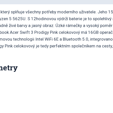
 který splňuje všechny potřeby moderního uživatele. Jeho 1
 5 5625U. S 12hodinovou výdrží baterie je to spolehlivý sp
dně živé barvy a jasný obraz. Úzké rámečky a vysoký poměr 
ebook Acer Swift 3 Prodigy Pink celokovový má 16GB opera
vou technologii Intel WiFi 6E a Bluetooth 5.0, integrovanou
igy Pink celokovový je tedy perfektním společníkem na cesty,
metry