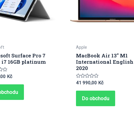
ft
Apple
soft Surface Pro 7
MacBook Air 13″ M1
 i7 16GB platinum
International English
2020
ení
,00
Kč
Hodnocení
41 990,00
Kč
0
z
obchodu
5
Do obchodu