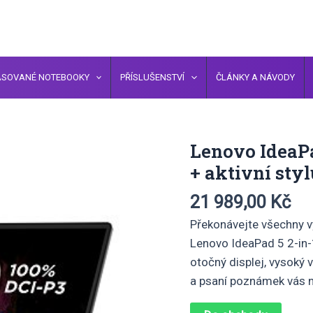
ASOVANÉ NOTEBOOKY
PŘÍSLUŠENSTVÍ
ČLÁNKY A NÁVODY
Lenovo IdeaPa
+ aktivní sty
21 989,00
Kč
Překonávejte všechny 
Lenovo IdeaPad 5 2-in-1,
otočný displej, vysoký 
a psaní poznámek vás 