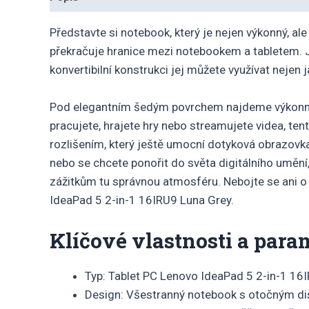
Představte si notebook, který je nejen výkonný, al
překračuje hranice mezi notebookem a tabletem. J
konvertibilní konstrukci jej můžete využívat nejen j
Pod elegantním šedým povrchem najdeme výkonný p
pracujete, hrajete hry nebo streamujete videa, te
rozlišením, který ještě umocní dotyková obrazovk
nebo se chcete ponořit do světa digitálního umění
zážitkům tu správnou atmosféru. Nebojte se ani o 
IdeaPad 5 2-in-1 16IRU9 Luna Grey.
Klíčové vlastnosti a para
Typ: Tablet PC Lenovo IdeaPad 5 2-in-1 16I
Design: Všestranný notebook s otočným d