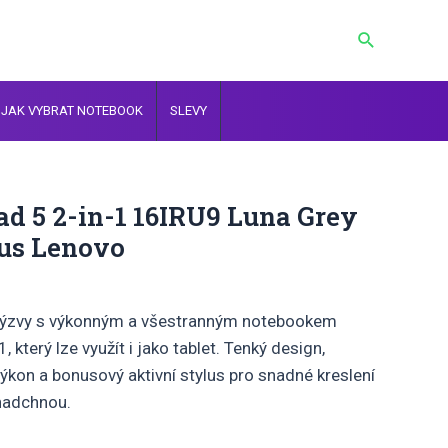
Hledat
JAK VYBRAT NOTEBOOK
SLEVY
d 5 2-in-1 16IRU9 Luna Grey
lus Lenovo
výzvy s výkonným a všestranným notebookem
 který lze využít i jako tablet. Tenký design,
výkon a bonusový aktivní stylus pro snadné kreslení
nadchnou.