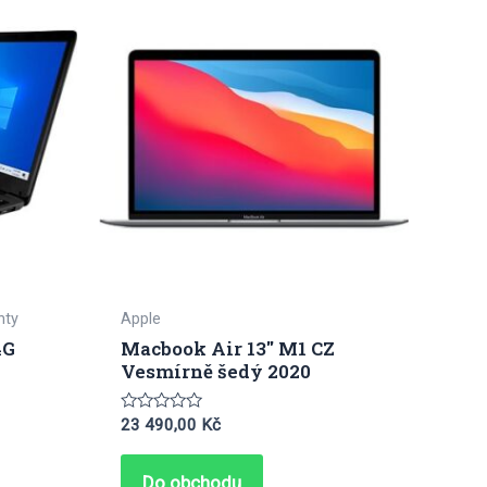
nty
Apple
4G
Macbook Air 13″ M1 CZ
Vesmírně šedý 2020
Hodnocení
23 490,00
Kč
0
z
5
Do obchodu