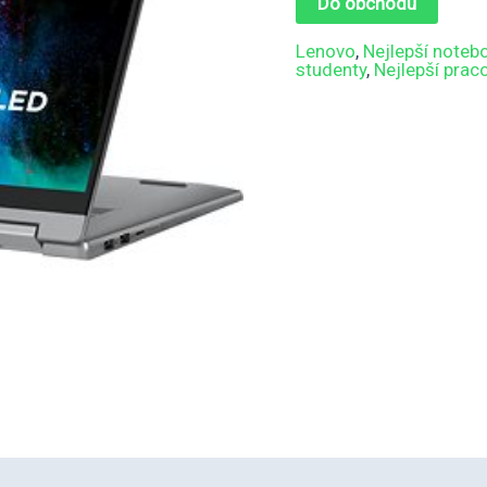
Do obchodu
Lenovo
,
Nejlepší noteb
studenty
,
Nejlepší prac