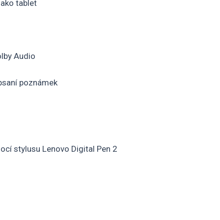
jako tablet
olby Audio
a psaní poznámek
cí stylusu Lenovo Digital Pen 2