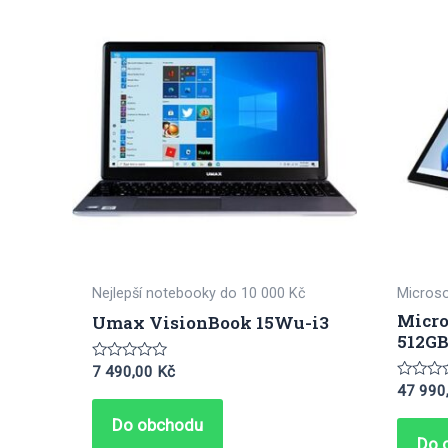
Nejlepší notebooky do 10 000 Kč
Microso
Micro
Umax VisionBook 15Wu-i3
512GB
Hodnocení
7 490,00
Kč
0
Hodnoc
47 990
z
0
5
z
Do obchodu
5
Do 