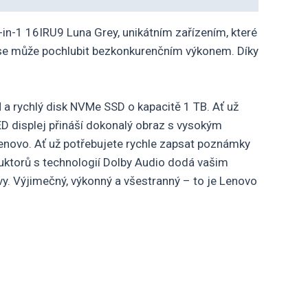
2-in-1 16IRU9 Luna Grey, unikátním zařízením, které
ž se může pochlubit bezkonkurenčním výkonem. Díky
 rychlý disk NVMe SSD o kapacitě 1 TB. Ať už
ED displej přináší dokonalý obraz s vysokým
Lenovo. Ať už potřebujete rychle zapsat poznámky
duktorů s technologií Dolby Audio dodá vašim
vy. Výjimečný, výkonný a všestranný – to je Lenovo