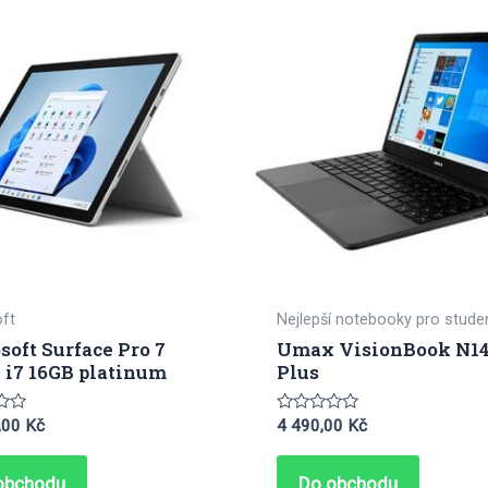
ft
Nejlepší notebooky pro stude
soft Surface Pro 7
Umax VisionBook N1
 i7 16GB platinum
Plus
ení
Hodnocení
,00
Kč
4 490,00
Kč
0
z
5
obchodu
Do obchodu