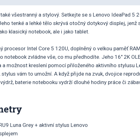
e také všestranný a stylový. Setkejte se s Lenovo IdeaPad 5 
eho tenké a lehké tělo skrývá otočný dotykový displej, jen
ako klasický notebook, ale i jako tablet.
rocesor Intel Core 5 120U, doplněný o velkou paměť RAM a
nto notebook zvládne vše, co mu předhodíte. Jeho 16″ 2K OL
a a možnost kreslení pomocí přiloženého aktivního stylusu 
, stylus vám to umožní. A když přijde na zvuk, dvojice repro
výdrž, baterie notebooku vydrží dlouhé hodiny práce či zába
metry
RU9 Luna Grey + aktivní stylus Lenovo
isplejem