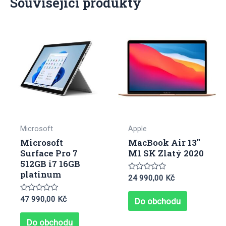
Související produkty
Microsoft
Apple
Microsoft
MacBook Air 13″
Surface Pro 7
M1 SK Zlatý 2020
512GB i7 16GB
platinum
Hodnocení
24 990,00
Kč
0
z
Hodnocení
5
47 990,00
Kč
Do obchodu
0
z
5
Do obchodu