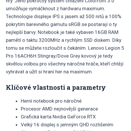
hry. Jeho pokročilý systém chlazení Coldfront 3.0
umožňuje vymáčknout z hardwaru maximum.
Technologie displeje IPS s jasem až 500 nitů a 100%
pokrytím barevného gamutu sRGB se postarají o ty
nejlepší barvy. Notebook je také vybaven 16GB RAM
pamětí o taktu 3200MHz a rychlým SSD diskem. Díky
tomu se můžete rozloučit s čekáním. Lenovo Legion 5
Pro 16ACH6H Stingray/Dove Grey kovový je tedy
skvělou volbou pro všechny náročné hráče, kteří chtějí
vyhrávat a užít si hraní her na maximum.
Klíčové vlastnosti a parametry
Herní notebook pro náročné
Procesor AMD nejnovější generace
Grafická karta Nvidia GeForce RTX
Velký 16 displej s jemným QHD rozlišením