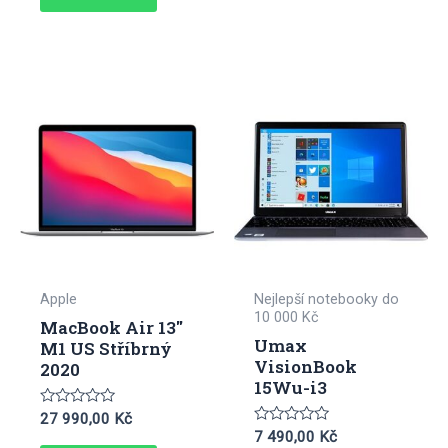
Apple
Nejlepší notebooky do
10 000 Kč
MacBook Air 13″
Umax
M1 US Stříbrný
VisionBook
2020
15Wu-i3
Hodnocení
27 990,00
Kč
0
Hodnocení
7 490,00
Kč
z